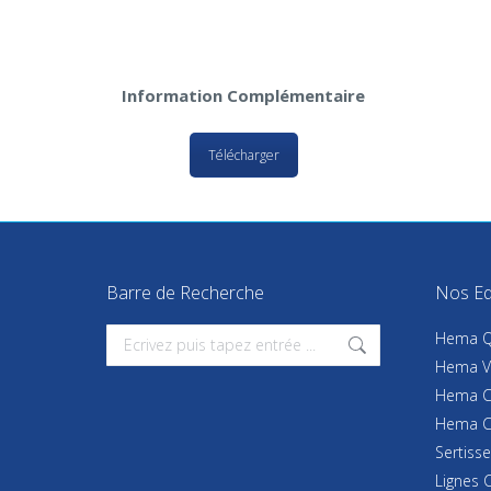
Information Complémentaire
Télécharger
Barre de Recherche
Nos Eq
Search:
Hema Q
Hema Vo
Hema Ca
Hema 
Sertiss
Lignes 