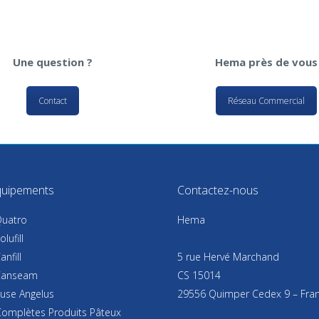
Une question ?
Hema près de vous
Contact
Réseau Commercial
uipements
Contactez-nous
uatro
Hema
lufill
nfill
5 rue Hervé Marchand
Canseam
CS 15014
euse Angelus
29556 Quimper Cedex 9 – Fra
Complètes Produits Pâteux