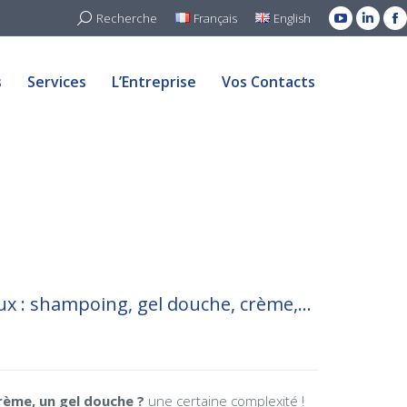
Search:
Recherche
Français
English
YouTube
Linked
F
s
Services
L’Entreprise
Vos Contacts
page
page
p
opens
open
o
s
Services
L’Entreprise
Vos Contacts
in
in
in
new
new
n
window
windo
w
eux : shampoing, gel douche, crème,…
rème, un gel douche ?
une certaine complexité !